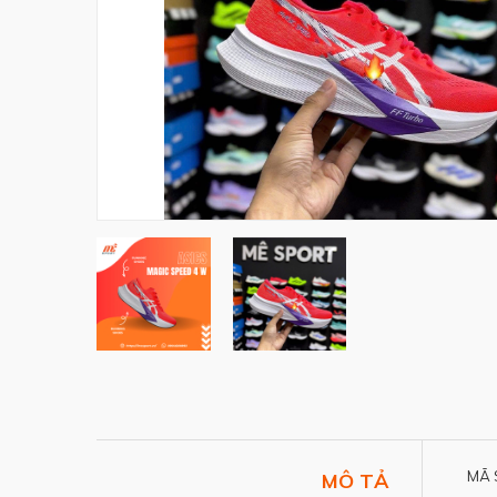
MÃ 
MÔ TẢ