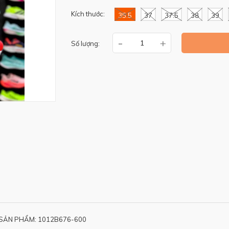
Kích thước:
35.5
37
37.5
38
39
-
+
Số lượng:
SẢN PHẨM: 1012B676-600