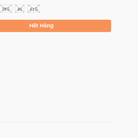
39.5
40
41.5
Hết Hàng