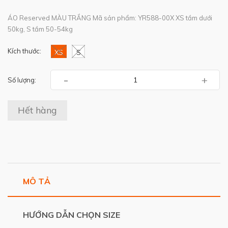
ÁO Reserved MÀU TRẮNG Mã sản phẩm: YR588-00X XS tầm dưới
50kg, S tầm 50-54kg
Kích thước:
XS
S
-
+
Số lượng:
Hết hàng
MÔ TẢ
HƯỚNG DẪN CHỌN SIZE