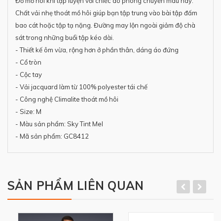
Đổ mồ hôi khi tập luyện với chiếc áo phông chuyển màu này.
Chất vải nhẹ thoát mồ hôi giúp bạn tập trung vào bài tập đấm
bao cát hoặc tập tạ nặng. Đường may lộn ngoài giảm độ chà
sát trong những buổi tập kéo dài.
- Thiết kế ôm vừa, rộng hơn ở phần thân, dáng áo đứng
- Cổ tròn
- Cộc tay
- Vải jacquard làm từ 100% polyester tái chế
- Công nghệ Climalite thoát mồ hôi
- Size: M
- Màu sản phẩm: Sky Tint Mel
- Mã sản phẩm: GC8412
SẢN PHẨM LIÊN QUAN