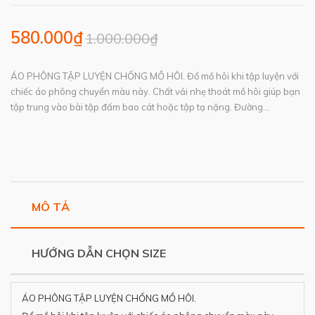
580.000₫
1.000.000₫
ÁO PHÔNG TẬP LUYỆN CHỐNG MỒ HÔI. Đổ mồ hôi khi tập luyện với
chiếc áo phông chuyển màu này. Chất vải nhẹ thoát mồ hôi giúp bạn
tập trung vào bài tập đấm bao cát hoặc tập tạ nặng. Đường...
MÔ TẢ
HƯỚNG DẪN CHỌN SIZE
ÁO PHÔNG TẬP LUYỆN CHỐNG MỒ HÔI.