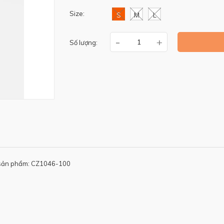
Size:
S
M
L
-
+
Số lượng:
sản phẩm: CZ1046-100