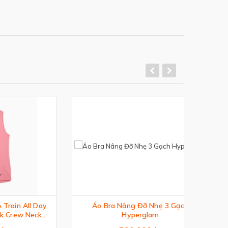
ll Day
Áo Bra Nâng Đỡ Nhẹ 3 Gạch
Áo
 Neck
Hyperglam