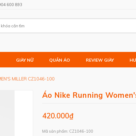
904 600 893
M
GIÀY NỮ
QUẦN ÁO
REVIEW GIÀY
HƯ
EN'S MILLER CZ1046-100
Áo Nike Running Women's
420.000₫
Mã sản phẩm: CZ1046-100