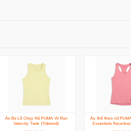
a Lỗ Chạy Nữ PUMA W Run
Áo thể thao nữ PUMA Train A
Velocity Tank (Triblend)
Essentials Racerback Crew
Athletic Tank Top