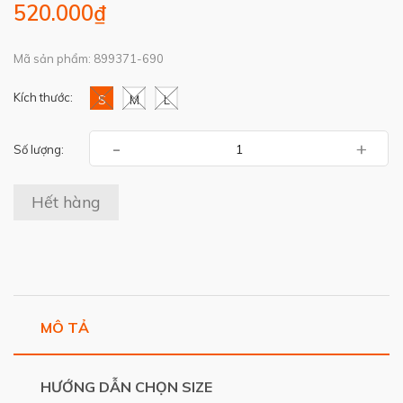
520.000₫
Mã sản phẩm: 899371-690
Kích thước:
S
M
L
-
+
Số lượng:
Hết hàng
MÔ TẢ
HƯỚNG DẪN CHỌN SIZE