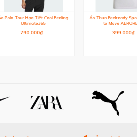
o Tour Họa Tiết Cool Feeling
Áo Thun Feelready Sport De
Ultimate365
to Move AEROREADY
790.000₫
399.000₫