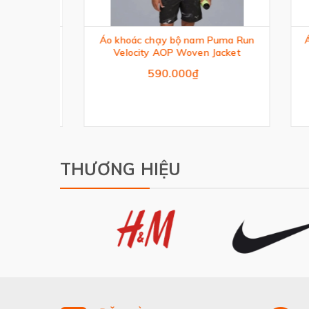
R TEE
Áo khoác chạy bộ nam Puma Run
Áo Pol
Velocity AOP Woven Jacket
590.000₫
THƯƠNG HIỆU