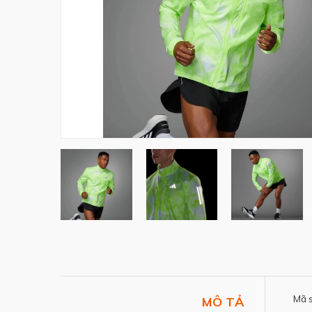
Mã 
MÔ TẢ