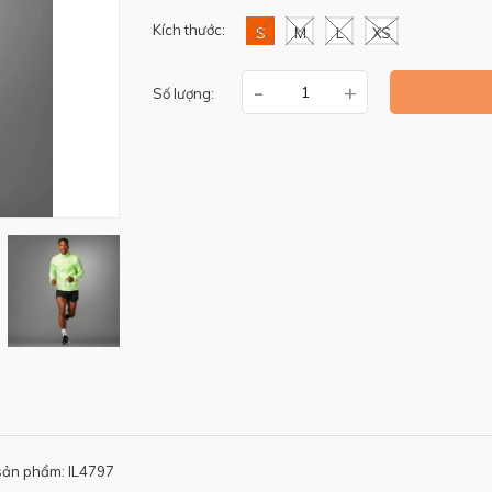
Kích thước:
S
M
L
XS
-
+
Số lượng:
sản phẩm: IL4797