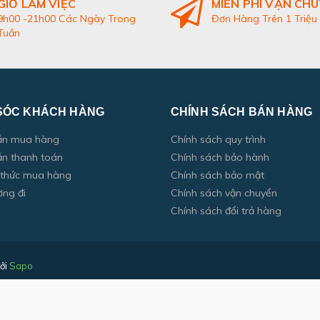
GIỜ LÀM VIỆC
MIỄN PHÍ VẬN CH
9h00 -21h00 Các Ngày Trong
Đơn Hàng Trên 1 Triệu
Tuần
SÓC KHÁCH HÀNG
CHÍNH SÁCH BÁN HÀNG
ẫn mua hàng
Chính sách quy trình
n thanh toán
Chính sách bảo hành
 thức mua hàng
Chính sách bảo mật
ờng đi
Chính sách vận chuyển
Chính sách đổi trả hàng
ởi
Sapo