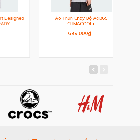
signed
Áo Thun Chạy Bộ Adi365
Á
CLIMACOOL+
699.000₫