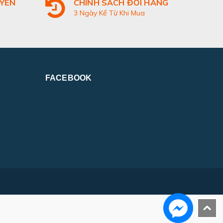
UYỂN
CHÍNH SÁCH ĐỔI HÀNG
3 Ngày Kể Từ Khi Mua
FACEBOOK