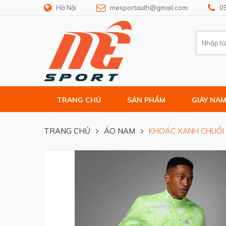
Hà Nội
mesportauth@gmail.com
0
TRANG CHỦ
SẢN PHẨM
GIÀY NA
TRANG CHỦ
ÁO NAM
KHOÁC XANH CHUỐI 