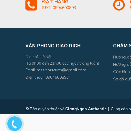
ĐẶT HÀNG
SĐT: 0904600893
VĂN PHÒNG GIAO DỊCH
CHĂM 
Địa chỉ: Hà Nội
Hướng d
(Từ 9h00 đến 21h00 các ngày trong tuần)
Hướng dẫ
mesportauth@gmail.com
Email:
Các hình
0904600893
Điện thoại:
Sơ đồ đư
© Bản quyền thuộc về
GiangNgan Authentic
|
Cung cấp b