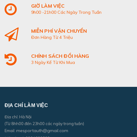
GIỜ LÀM VIỆC
9h00 -21h00 Các Ngày Trong Tuần
MIỄN PHÍ VẬN CHUYỂN
Đơn Hàng Từ 4 Triệu
CHÍNH SÁCH ĐỔI HÀNG
3 Ngày Kể Từ Khi Mua
ĐỊA CHỈ LÀM VIỆC
Địa chỉ: Hà Nội
(Từ 8hh00 đến 23h00 các ngày trong tuần)
mesportauth@gmail.com
Email: