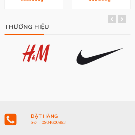
Athletic Tank Top
THƯƠNG HIỆU
ĐẶT HÀNG
SĐT: 0904600893