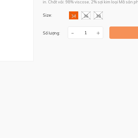
in. Chất vải: 98% viscose, 2% sợi kim loại Mã sản ph
Size:
34
36
38
-
+
Số lượng: