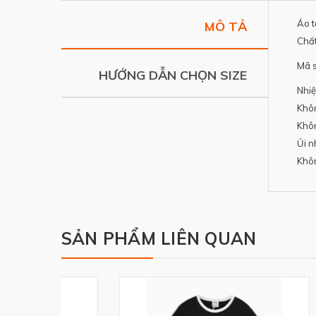
Áo t
MÔ TẢ
Chất
Mã 
HƯỚNG DẪN CHỌN SIZE
Nhiệ
Khô
Khô
Ủi n
Khôn
SẢN PHẨM LIÊN QUAN