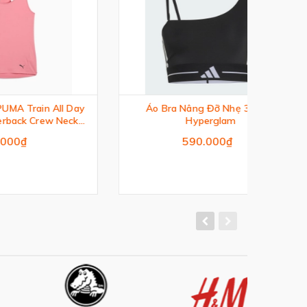
All Day
Áo Bra Nâng Đỡ Nhẹ 3 Gạch
Áo
 Neck
Hyperglam
590.000₫