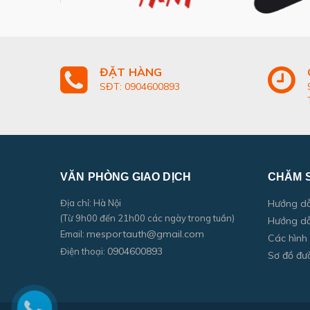
ĐẶT HÀNG
SĐT: 0904600893
VĂN PHÒNG GIAO DỊCH
CHĂM 
Địa chỉ: Hà Nội
Hướng d
(Từ 9h00 đến 21h00 các ngày trong tuần)
Hướng dẫ
mesportauth@gmail.com
Email:
Các hình
0904600893
Điện thoại:
Sơ đồ đư