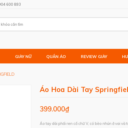
904 600 893
M
GIÀY NỮ
QUẦN ÁO
REVIEW GIÀY
HƯ
NGFIELD
Áo Hoa Dài Tay Springfie
399.000₫
Áo tay dài phối ren cổ chữ V, có bèo nhún ở vai và t