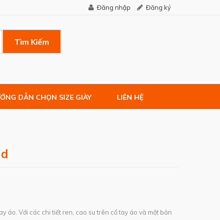
Đăng nhập
Đăng ký
Tìm Kiếm
ỚNG DẪN CHỌN SIZE GIÀY
LIÊN HỆ
ld
ay áo. Với các chi tiết ren, cao su trên cổ tay áo và một bản