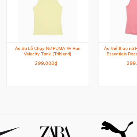
a Lỗ Chạy Nữ PUMA W Run
Áo thể thao nữ PUMA Train 
Velocity Tank (Triblend)
Essentials Racerback Crew
Athletic Tank Top
299.000₫
299.000₫