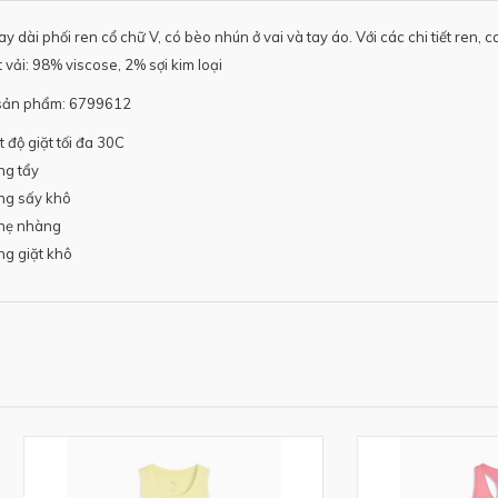
ay dài phối ren cổ chữ V, có bèo nhún ở vai và tay áo. Với các chi tiết ren, c
 vải: 98% viscose, 2% sợi kim loại
sản phẩm: 6799612
t độ giặt tối đa 30C
ng tẩy
ng sấy khô
hẹ nhàng
g giặt khô