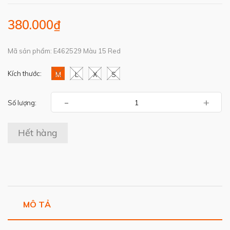
380.000₫
Mã sản phẩm: E462529 Màu 15 Red
Kích thước:
M
L
X
S
-
+
Số lượng:
Hết hàng
MÔ TẢ