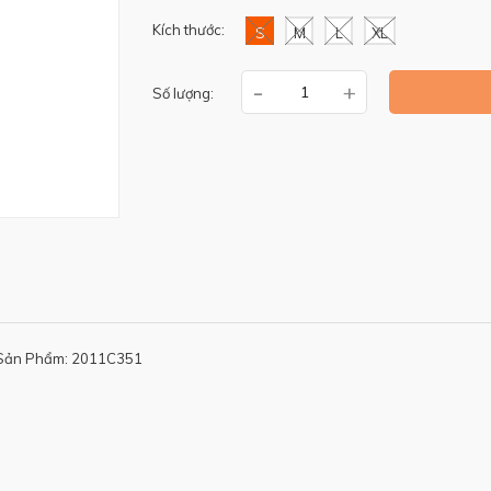
Kích thước:
S
M
L
XL
-
+
Số lượng:
Sản Phẩm: 2011C351