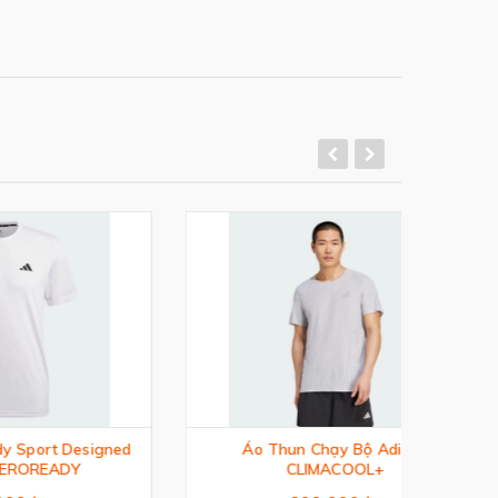
esigned
Áo Thun Chạy Bộ Adi365
CLIMACOOL+