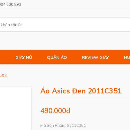
904 600 893
M
GIÀY NỮ
QUẦN ÁO
REVIEW GIÀY
HƯ
C351
Áo Asics Đen 2011C351
490.000₫
Mã Sản Phẩm: 2011C351