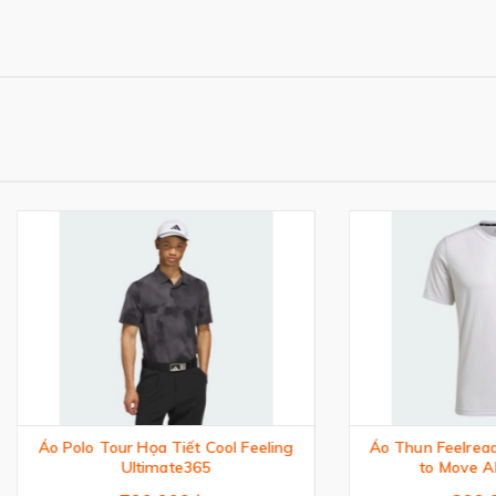
lo Tour Họa Tiết Cool Feeling
Áo Thun Feelready Sport D
Ultimate365
to Move AEROREADY