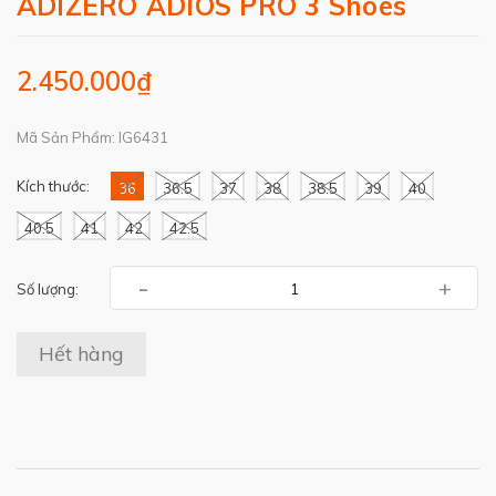
ADIZERO ADIOS PRO 3 Shoes
2.450.000₫
Mã Sản Phẩm: IG6431
Kích thước:
36
36.5
37
38
38.5
39
40
40.5
41
42
42.5
-
+
Số lượng:
Hết hàng