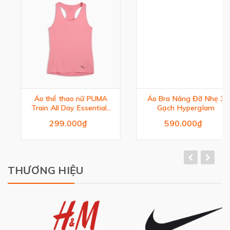
Áo thể thao nữ PUMA
Áo Bra Nâng Đỡ Nhẹ 3
Train All Day Essentials
Gạch Hyperglam
Racerback Crew Neck
299.000₫
590.000₫
Athletic Tank Top
THƯƠNG HIỆU