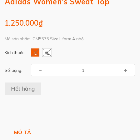
Adidas Women's Sweat Top
1.250.000₫
Mã sản phẩm: GM5575 Size L form Á nhỏ
Kích thước:
L
XL
-
+
Số lượng:
Hết hàng
MÔ TẢ