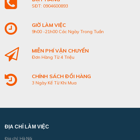
SĐT: 0904600893
GIỜ LÀM VIỆC
9h00 -21h00 Các Ngày Trong Tuần
MIỄN PHÍ VẬN CHUYỂN
Đơn Hàng Từ 4 Triệu
CHÍNH SÁCH ĐỔI HÀNG
3 Ngày Kể Từ Khi Mua
ĐỊA CHỈ LÀM VIỆC
Địa chỉ: Hà Nội