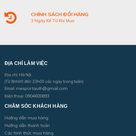
CHÍNH SÁCH ĐỔI HÀNG
3 Ngày Kể Từ Khi Mua
ĐỊA CHỈ LÀM VIỆC
Địa chỉ: Hà Nội
(Từ 8hh00 đến 23h00 các ngày trong tuần)
mesportauth@gmail.com
Email:
0904600893
Điện thoại:
CHĂM SÓC KHÁCH HÀNG
Hướng dẫn mua hàng
Hướng dẫn thanh toán
Các hình thức mua hàng