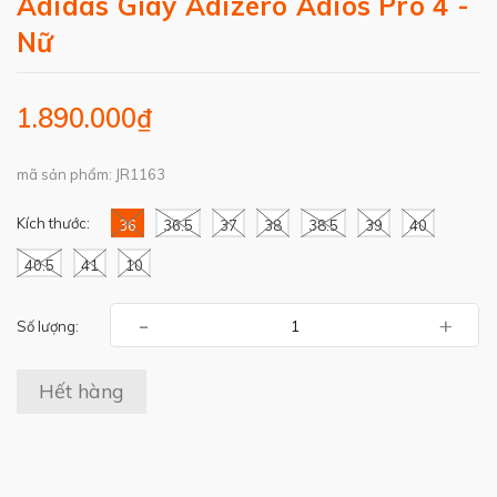
Adidas Giày Adizero Adios Pro 4 -
Nữ
1.890.000₫
mã sản phẩm: JR1163
Kích thước:
36
36.5
37
38
38.5
39
40
40.5
41
10
-
+
Số lượng:
Hết hàng