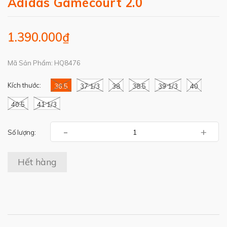
Adidas Gamecourt 2.0
1.390.000₫
Mã Sản Phẩm: HQ8476
Kích thước:
36.5
37 1/3
38
38.5
39 1/3
40
40.5
41 1/3
-
+
Số lượng:
Hết hàng