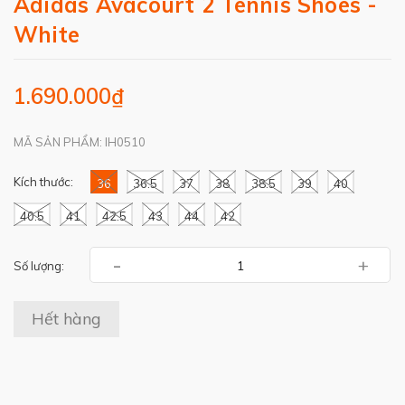
Adidas Avacourt 2 Tennis Shoes -
White
1.690.000₫
MÃ SẢN PHẨM: IH0510
Kích thước:
36
36.5
37
38
38.5
39
40
40.5
41
42.5
43
44
42
-
+
Số lượng:
Hết hàng