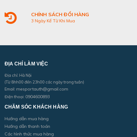
CHÍNH SÁCH ĐỔI HÀNG
3 Ngày Kể Từ Khi Mua
ĐỊA CHỈ LÀM VIỆC
Địa chỉ: Hà Nội
(Từ 8hh00 đến 23h00 các ngày trong tuần)
mesportauth@gmail.com
Email:
0904600893
Điện thoại:
CHĂM SÓC KHÁCH HÀNG
Hướng dẫn mua hàng
Hướng dẫn thanh toán
Các hình thức mua hàng